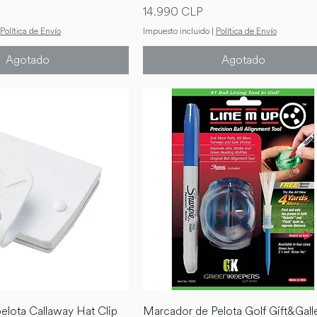
Precio
14.990 CLP
Política de Envío
Impuesto incluido
|
Política de Envío
Agotado
Agotado
elota Callaway Hat Clip
Marcador de Pelota Golf Gift&Gall