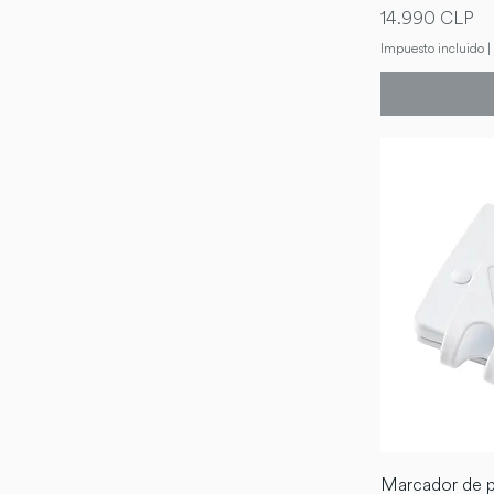
Precio
14.990 CLP
Impuesto incluido
|
Marcador de p