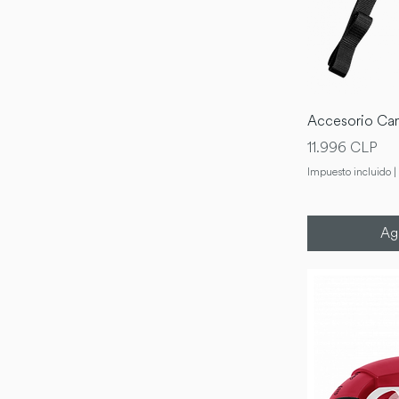
Accesorio Can
Precio
11.996 CLP
Impuesto incluido
|
Agr