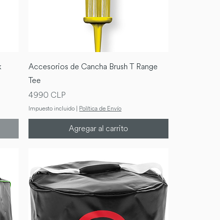
k
Accesorios de Cancha Brush T Range
Tee
Precio
4990 CLP
Impuesto incluido
|
Política de Envío
Agregar al carrito