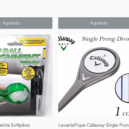
Agotado
Agotado
elota Softpikes
LevantaPique Callaway Single Pro