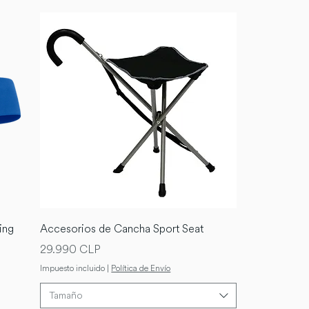
ing
Accesorios de Cancha Sport Seat
Precio
29.990 CLP
Impuesto incluido
|
Política de Envío
Tamaño