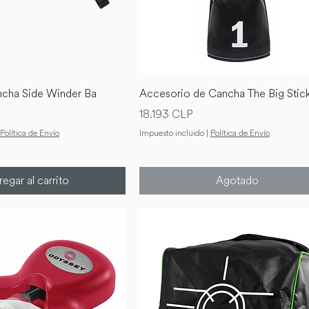
cha Side Winder Ba
Accesorio de Cancha The Big Stic
Precio
18.193 CLP
Política de Envío
Impuesto incluido
|
Política de Envío
egar al carrito
Agotado