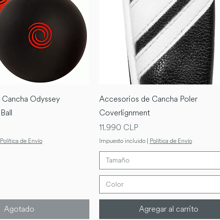
e Cancha Odyssey
Accesorios de Cancha Poler
Ball
Coverlignment
Precio
11.990 CLP
Política de Envío
Impuesto incluido
|
Política de Envío
Tamaño
Color
Agotado
Agregar al carrito