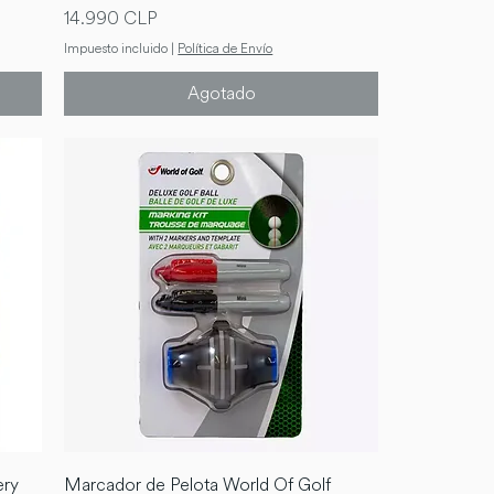
Precio
14.990 CLP
Impuesto incluido
|
Política de Envío
Agotado
ery
Marcador de Pelota World Of Golf