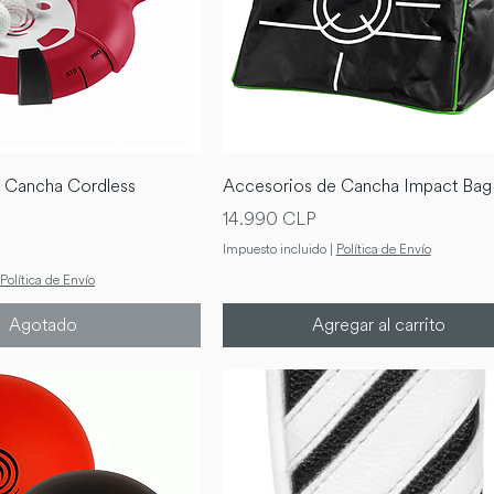
 Cancha Cordless
Accesorios de Cancha Impact Bag
Precio
14.990 CLP
Impuesto incluido
|
Política de Envío
Política de Envío
Agotado
Agregar al carrito