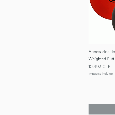
Accesorios d
Weighted Putt 
Precio
10.493 CLP
Impuesto incluido
|