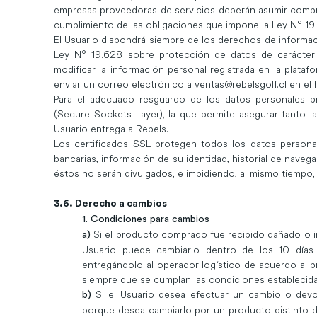
empresas proveedoras de servicios deberán asumir compr
cumplimiento de las obligaciones que impone la Ley N° 19.
El Usuario dispondrá siempre de los derechos de informac
Ley N° 19.628 sobre protección de datos de carácter 
modificar la información personal registrada en la plat
enviar un correo electrónico a
ventas@rebelsgolf.cl
en el 
Para el adecuado resguardo de los datos personales p
(Secure Sockets Layer), la que permite asegurar tanto la
Usuario entrega a Rebels.
Los certificados SSL protegen todos los datos personal
bancarias, información de su identidad, historial de nav
éstos no serán divulgados, e impidiendo, al mismo tiempo,
3.6. Derecho a cambios
1. Condiciones para cambios
Si el producto comprado fue recibido dañado o in
a)
Usuario puede cambiarlo dentro de los 10 días 
entregándolo al operador logístico de acuerdo al pr
siempre que se cumplan las condiciones establecidas
Si el Usuario desea efectuar un cambio o devo
b)
porque desea cambiarlo por un producto distinto d