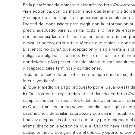
En la plataforma de comercio electrónico http://www.rebel
vía electrónica, con los mecanismos que el mismo sitio of
y cumplir con los requisitos generales que establecen las 
libertad del consumidor para elegir con la información su
precio adecuado para su venta, todo ello libre de errore
consecuencia, las ofertas de compra que se formulen por
cualquier hecho, error o falla técnica que impida la concur
El silencio no constituye aceptación y la sola visita a la
obligación alguna al Usuario. Por lo mismo, se entien
condiciones y los particulares del bien que está adquiriend
y aceptado tales términos y condiciones.
Toda aceptación de una oferta de compra quedará sujeta 
lo cual verificará:
Que el medio de pago propuesto por el Usuario está dis
a)
Que los datos registrados por el Usuario en
https://w
b)
cumplen los demás requisitos establecidos en estos Térm
Que la transacción no se vea impedida por algún evento
c)
circunstancia de similar naturaleza y que sea inimputable o
Una vez aceptada la oferta de compra y perfeccionado el co
misma dirección electrónica que el Usuario haya registr
cualquier medio que garantice el debido y oportuno conoci