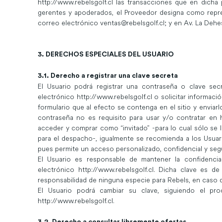
http://www.rebelsgolf.cl
las transacciones que en dicha p
gerentes y apoderados, el Proveedor designa como repr
correo electrónico
ventas@rebelsgolf.cl
; y en Av. La Deh
3. DERECHOS ESPECIALES DEL USUARIO
3.1. Derecho a registrar una clave secreta
El Usuario podrá registrar una contraseña o clave sec
electrónico http://www.rebelsgolf.cl o solicitar informaci
formulario que al efecto se contenga en el sitio y enviarl
contraseña no es requisito para usar y/o contratar en h
acceder y comprar como “invitado” -para lo cual sólo se 
para el despacho-, igualmente se recomienda a los Usuari
pues permite un acceso personalizado, confidencial y segu
El Usuario es responsable de mantener la confidencia
electrónico
http://www.rebelsgolf.cl
. Dicha clave es de 
responsabilidad de ninguna especie para Rebels, en caso de
El Usuario podrá cambiar su clave, siguiendo el pro
http://www.rebelsgolf.cl
.
3.2. Derecho a consultar libremente ofertas