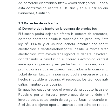
de comercio electrónico
http://www.rebelsgolf.cl
El cons
esta confirmación escrita al Usuario y en el lugar en 
Barnechea, Santiago.
7.2 Derecho de retracto
a) Derecho de retracto en la compra de productos
El Usuario podrá dejar sin efecto la compra de procutos,
corridos contados desde la recepción del producto. Este 
ley N° 19.496 y el Usuario deberá informar por escr
electrónico a
ventas@rebelsgolf.cl
desde la misma direc
electrónico
http://www.rebelsgolf.cl
y deberá devolver 
coordinando la devolución al correo electrónico
ventas@
embalajes originales y en perfectas condiciones, con 
promocionales que estuvieron asociados a la compra. E
ticket de cambio. En ningún caso podrá ejercerse el der
hecho imputable al Usuario. Al respecto, los técnicos aut
daños imputables al Usuario.
En aquellos casos en que el precio del producto haya sid
Rebels o por un tercero, previo acuerdo entre éste y R
involucrados, éstos serán de cargo del Usuario, cuando el
Si el Usuario ejerce oportunamente su derecho de retracto