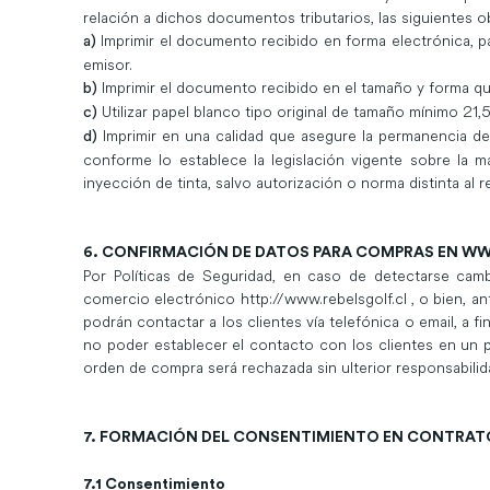
relación a dichos documentos tributarios, las siguientes o
Imprimir el documento recibido en forma electrónica, pa
a)
emisor.
Imprimir el documento recibido en el tamaño y forma q
b)
Utilizar papel blanco tipo original de tamaño mínimo 21,
c)
Imprimir en una calidad que asegure la permanencia de
d)
conforme lo establece la legislación vigente sobre la m
inyección de tinta, salvo autorización o norma distinta al 
6. CONFIRMACIÓN DE DATOS PARA COMPRAS EN
WW
Por Políticas de Seguridad, en caso de detectarse camb
comercio electrónico http://www.rebelsgolf.cl , o bien, an
podrán contactar a los clientes vía telefónica o email, a f
no poder establecer el contacto con los clientes en un pl
orden de compra será rechazada sin ulterior responsabilid
7. FORMACIÓN DEL CONSENTIMIENTO EN CONTRATO
7.1 Consentimiento