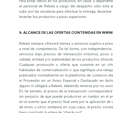
Para evitar daños en los productos, en casas o departam
el personal de Rebels a cargo del despacho sólo está a
subir por las escaleras para efectuar la entrega, desarmar
levantar los productos a pisos superiores.
9. ALCANCE DE LAS OFERTAS CONTENIDAS EN
WWW.
Rebels siempre ofrecerá bienes y servicios sujetos a pre
a nivel de competencia. De tal forma, con independencia d
servicios bajo precios de transacción irrisorios, poco 
calidad, entidad y/o materialidad de los productos ofrecid
Cualquier promoción u oferta que consista en un ofre
habituales de comercialización o que signifique una rebaj
publicados normalmente en la plataforma de comercio el
el Proveedor en un Aviso Especial y Destacado en dicha
alguno ni obligará a Rebels, debiendo tenerse por no escrit
En tal sentido, el precio de la transacción corresponderá 
sin perjuicio de que puede producirse un cambio en el pr
en el evento que el precio final varíe por la aplicación
de envío u otros similares) en cuyo caso, el precio corre
haya concluido la etapa de “check-out”.