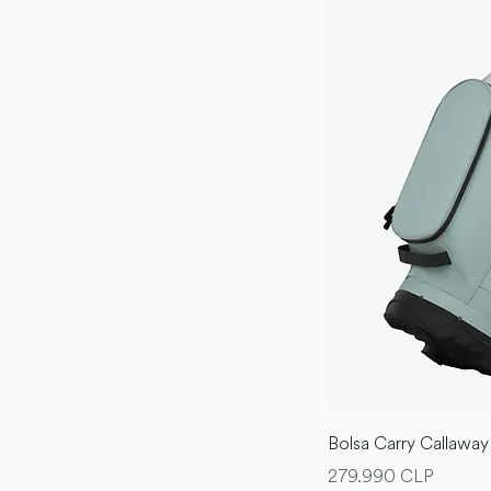
Indigo
Multi
Naranjo
Negro
Rojo
Turquesa
Verde
Bolsa Carry Callawa
Precio
279.990 CLP