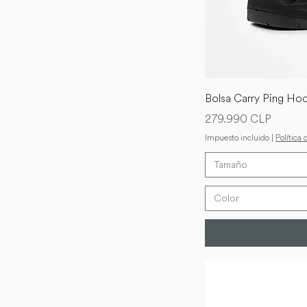
Bolsa Carry Ping Ho
Precio
279.990 CLP
Impuesto incluido
|
Política 
Tamaño
Color