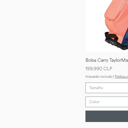
Bolsa Carry TaylorM
Precio
199.990 CLP
Impuesto incluido
|
Política 
Tamaño
Color