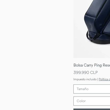
Bolsa Carry Ping Res
Precio
399.990 CLP
Impuesto incluido
|
Política 
Tamaño
Color