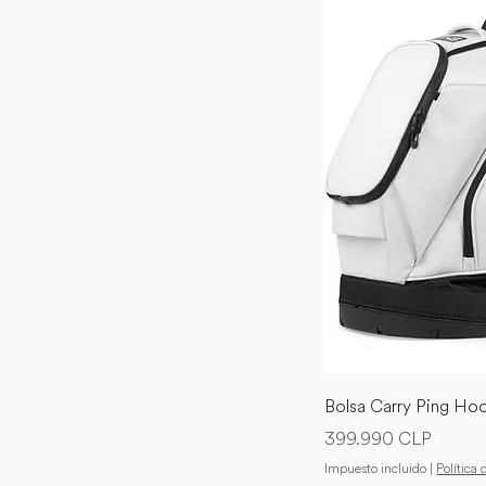
Bolsa Carry Ping Hoo
Precio
399.990 CLP
Impuesto incluido
|
Política 