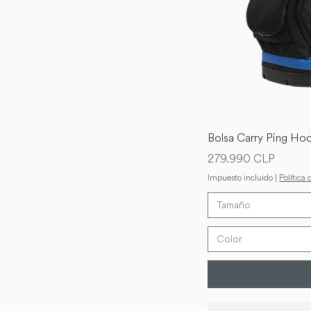
Bolsa Carry Ping Ho
Precio
279.990 CLP
Impuesto incluido
|
Política 
Tamaño
Color