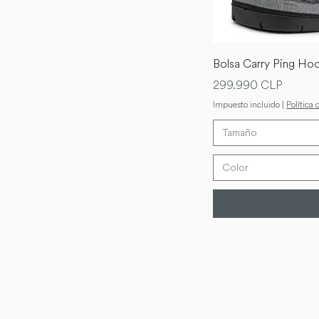
Bolsa Carry Ping Hoo
Precio
299.990 CLP
Impuesto incluido
|
Política 
Tamaño
Color