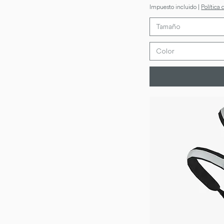
Impuesto incluido
|
Política 
Tamaño
Color