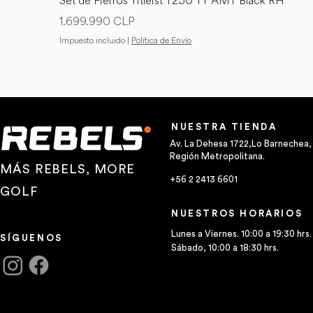
Set de Fierros Titleist T250 TT AMT Black RH
Precio
1.699.990 CLP
Impuesto incluido
|
Política de Envío
NUESTRA TIENDA
Av. La Dehesa 1722,Lo Barnechea,
Región Metropolitana.
MÁS REBELS, MORE
+56 2 2413 6601
GOLF
NUESTROS HORARIOS
Lunes a Viernes. 10:00 a 19:30 hrs.
SÍGUENOS
Sábado, 10:00 a 18:30 hrs.