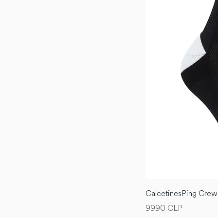
CalcetinesPing Crew
Precio
9990 CLP