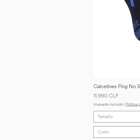
Calcetines Ping No
Precio
11.990 CLP
Impuesto incluido
|
Política 
Tamaño
Color