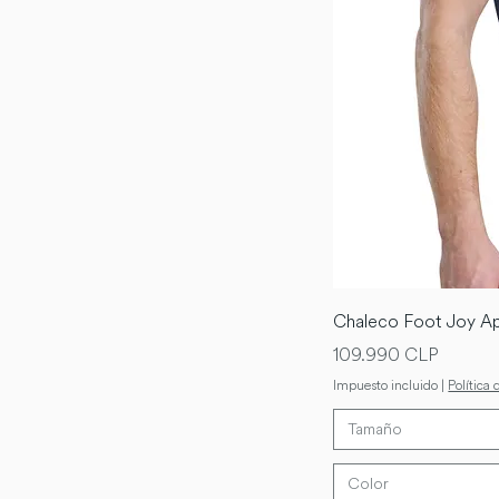
Chaleco Foot Joy Ap
Precio
109.990 CLP
Impuesto incluido
|
Política 
Tamaño
Color