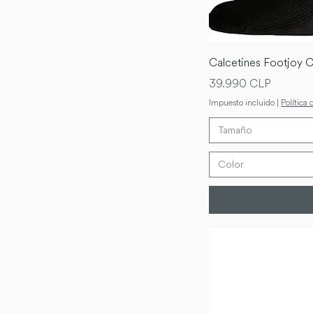
Calcetines Footjoy 
Precio
39.990 CLP
Impuesto incluido
|
Política 
Tamaño
Color