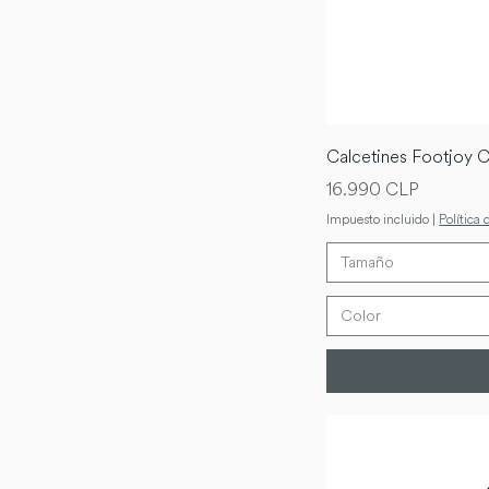
M
M32
One Size
Q
Regular
Calcetines Footjoy 
S
Precio
16.990 CLP
XL
Impuesto incluido
|
Política 
XL32
Tamaño
XL34
XS
Color
XXL
XXS
XXXL