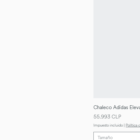
Chaleco Adidas Eleva
Precio
55.993 CLP
Impuesto incluido
|
Política 
Tamaño