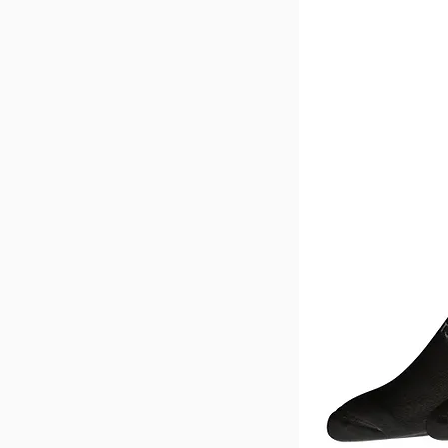
38/29
38/31
38/33
38/35
4L
4R
4S
6L
6R
6S
8L
8R
8S
L
L32