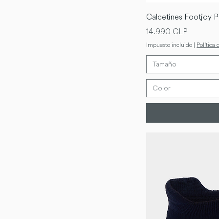
Calcetines Footjoy P
Precio
14.990 CLP
Impuesto incluido
|
Política 
Tamaño
Color