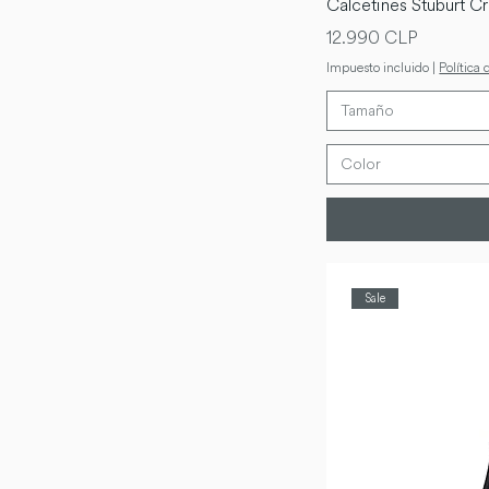
Calcetines Stuburt C
Precio
12.990 CLP
Impuesto incluido
|
Política 
Tamaño
Color
Sale