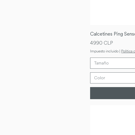
Calcetines Ping Se
Precio
4990 CLP
Impuesto incluido
|
Política 
Tamaño
Color