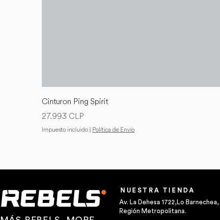
Cinturon Ping Spirit
Precio
27.993 CLP
Impuesto incluido
|
Política de Envío
NUESTRA TIENDA
Av. La Dehesa 1722,Lo Barnechea,
Región Metropolitana.
MÁS REBELS, MORE