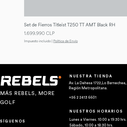
Set de Fierros Titleist T250 TT AMT Black RH
Precio
1.699.990 CLP
Impuesto incluido
|
Política de Envío
NUESTRA TIENDA
Av. La Dehesa 1722,Lo Barnechea,
Región Metropolitana.
MÁS REBELS, MORE
+56 2 2413 6601
GOLF
NUESTROS HORARIOS
Lunes a Viernes. 10:00 a 19:30 hrs.
SÍGUENOS
Sábado, 10:00 a 18:30 hrs.