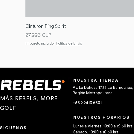
Cinturon Ping Spirit
Precio
27.993 CLP
Impuesto incluido
|
Política de Envío
NUESTRA TIENDA
Av. La Dehesa 1722,Lo Barnechea,
Región Metropolitana.
MÁS REBELS, MORE
+56 2 2413 6601
GOLF
NUESTROS HORARIOS
Lunes a Viernes. 10:00 a 19:30 hrs.
SÍGUENOS
Sábado, 10:00 a 18:30 hrs.