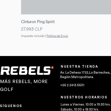
Cinturon Ping Spirit
Precio
27.993 CLP
Impuesto incluido
|
Política de Envío
NUESTRA TIENDA
Av. La Dehesa 1722,Lo Barnechea,
Región Metropolitana.
MÁS REBELS, MORE
+56 2 2413 6601
GOLF
NUESTROS HORARIOS
Lunes a Viernes. 10:00 a 19:30 hrs.
SÍGUENOS
Sábado, 10:00 a 18:30 hrs.