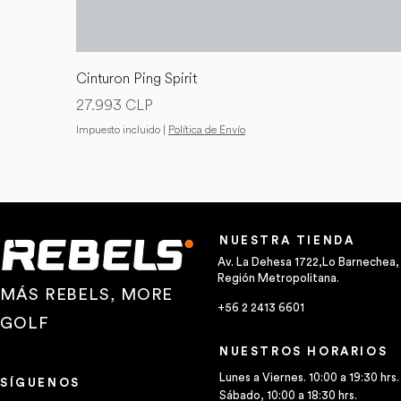
Cinturon Ping Spirit
Precio
27.993 CLP
Impuesto incluido
|
Política de Envío
NUESTRA TIENDA
Av. La Dehesa 1722,Lo Barnechea,
Región Metropolitana.
MÁS REBELS, MORE
+56 2 2413 6601
GOLF
NUESTROS HORARIOS
Lunes a Viernes. 10:00 a 19:30 hrs.
SÍGUENOS
Sábado, 10:00 a 18:30 hrs.