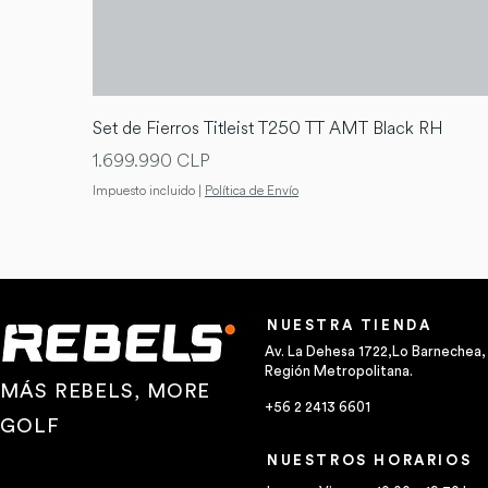
Set de Fierros Titleist T250 TT AMT Black RH
Precio
1.699.990 CLP
Impuesto incluido
|
Política de Envío
NUESTRA TIENDA
Av. La Dehesa 1722,Lo Barnechea,
Región Metropolitana.
MÁS REBELS, MORE
+56 2 2413 6601
GOLF
NUESTROS HORARIOS