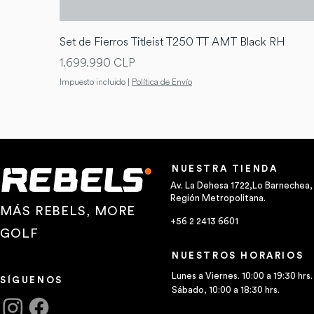
Set de Fierros Titleist T250 TT AMT Black RH
Precio
1.699.990 CLP
Impuesto incluido
|
Política de Envío
NUESTRA TIENDA
Av. La Dehesa 1722,Lo Barnechea,
Región Metropolitana.
MÁS REBELS, MORE
+56 2 2413 6601
GOLF
NUESTROS HORARIOS
Lunes a Viernes. 10:00 a 19:30 hrs.
SÍGUENOS
Sábado, 10:00 a 18:30 hrs.