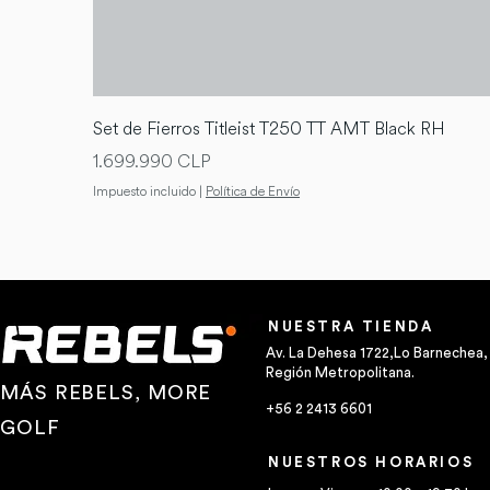
Set de Fierros Titleist T250 TT AMT Black RH
Precio
1.699.990 CLP
Impuesto incluido
|
Política de Envío
NUESTRA TIENDA
Av. La Dehesa 1722,Lo Barnechea,
Región Metropolitana.
MÁS REBELS, MORE
+56 2 2413 6601
GOLF
NUESTROS HORARIOS