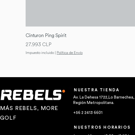
Cinturon Ping Spirit
Precio
27.993 CLP
Impuesto incluido
|
Política de Envío
NUESTRA TIENDA
Av. La Dehesa 1722,Lo Barnechea,
Región Metropolitana.
MÁS REBELS, MORE
+56 2 2413 6601
GOLF
NUESTROS HORARIOS