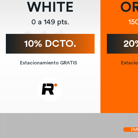
WHITE
O
0 a 149 pts.
15
10% DCTO.
20
Estacionamiento GRATIS
Estaci
EM