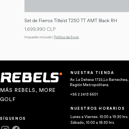
Set de Fierros Titleist T250 TT AMT Black RH
Precio
1.699.990 CLP
Impuesto incluido
|
Política de Envío
NUESTRA TIENDA
Av. La Dehesa 1722,Lo Barnechea,
Región Metropolitana.
MÁS REBELS, MORE
+56 2 2413 6601
GOLF
NUESTROS HORARIOS
Lunes a Viernes. 10:00 a 19:30 hrs.
SÍGUENOS
Sábado, 10:00 a 18:30 hrs.