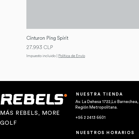
Cinturon Ping Spirit
Precio
27.993 CLP
Impuesto incluido
|
Política de Envío
NUESTRA TIENDA
Av. La Dehesa 1722,Lo Barnechea,
Región Metropolitana.
MÁS REBELS, MORE
+56 2 2413 6601
GOLF
NUESTROS HORARIOS