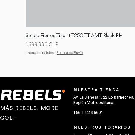
Set de Fierros Titleist T250 TT AMT Black RH
Precio
1.699.990 CLP
Impuesto incluido
|
Política de Envío
NUESTRA TIENDA
Av. La Dehesa 1722,Lo Barnechea,
Región Metropolitana.
MÁS REBELS, MORE
+56 2 2413 6601
GOLF
NUESTROS HORARIOS