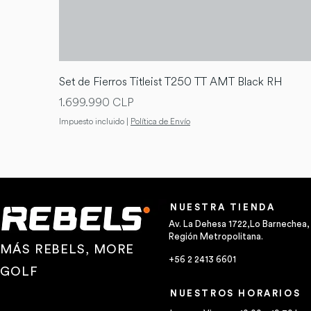
Set de Fierros Titleist T250 TT AMT Black RH
Precio
1.699.990 CLP
Impuesto incluido
|
Política de Envío
NUESTRA TIENDA
Av. La Dehesa 1722,Lo Barnechea,
Región Metropolitana.
MÁS REBELS, MORE
+56 2 2413 6601
GOLF
NUESTROS HORARIOS