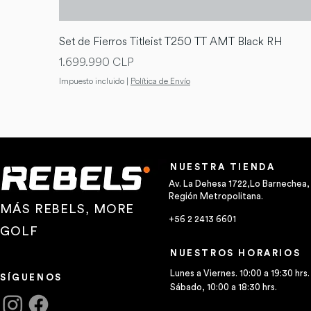
Set de Fierros Titleist T250 TT AMT Black RH
Precio
1.699.990 CLP
Impuesto incluido
|
Política de Envío
NUESTRA TIENDA
Av. La Dehesa 1722,Lo Barnechea,
Región Metropolitana.
MÁS REBELS, MORE
+56 2 2413 6601
GOLF
NUESTROS HORARIOS
Lunes a Viernes. 10:00 a 19:30 hrs.
SÍGUENOS
Sábado, 10:00 a 18:30 hrs.