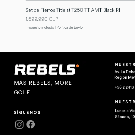
Set de Fierros Titleist T250 TT AMT Black RH
Precio
1.699.990 CLP
Impuesto incluido
|
Política de Envío
NUESTR
Av. La Deh
Región Met
MÁS REBELS, MORE
+56 2 2413
GOLF
NUESTR
Lunes a Vie
SÍGUENOS
Sábado, 10: