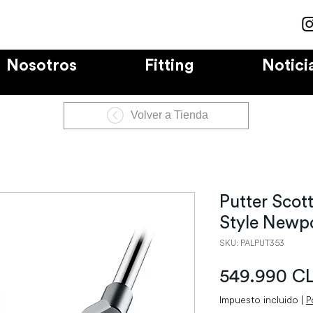
Nosotros
Fitting
Notici
Volver a Tienda
Putter Scot
Style Newpo
SKU: PALPUT353
549.990 C
Impuesto incluido
|
P