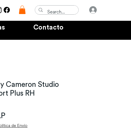
Iniciar sesió
as
Contacto
ty Cameron Studio
rt Plus RH
Precio
LP
olítica de Envío