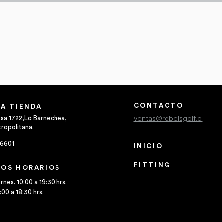
Vista rápida
CONTACTO
A TIENDA
ventas@rebelsgolf.cl
esa 1722,Lo Barnechea,
ropolitana.
 6601
INICIO
FITTING
OS HORARIOS
CLUB REBELS
rnes. 10:00 a 19:30 hrs.
00 a 18:30 hrs.