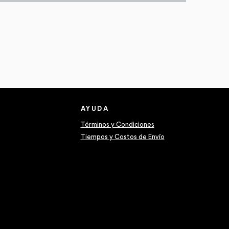
Pantalon A
Precio
55.993 CL
Impuesto inclui
AYUDA
Términos y Condiciones
Tiempos y Costos de Envío