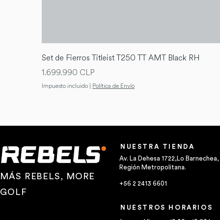
Set de Fierros Titleist T250 TT AMT Black RH
Precio
1.699.990 CLP
Impuesto incluido
|
Política de Envío
NUESTRA TIENDA
Av. La Dehesa 1722,Lo Barnechea,
Región Metropolitana.
MÁS REBELS, MORE
+56 2 2413 6601
GOLF
NUESTROS HORARIOS