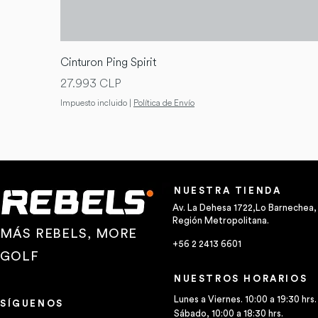
Cinturon Ping Spirit
Precio
27.993 CLP
Impuesto incluido
|
Política de Envío
NUESTRA TIENDA
Av. La Dehesa 1722,Lo Barnechea,
Región Metropolitana.
MÁS REBELS, MORE
+56 2 2413 6601
GOLF
NUESTROS HORARIOS
Lunes a Viernes. 10:00 a 19:30 hrs.
SÍGUENOS
Sábado, 10:00 a 18:30 hrs.