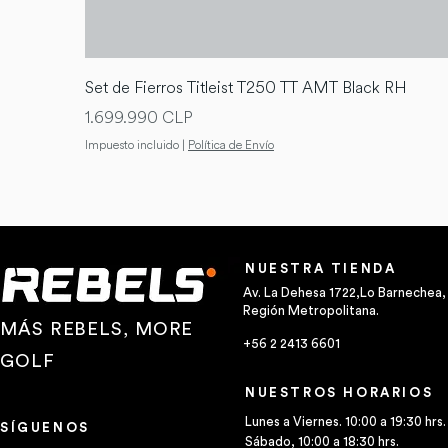
Set de Fierros Titleist T250 TT AMT Black RH
Precio
1.699.990 CLP
Impuesto incluido
|
Política de Envío
NUESTRA TIENDA
Av. La Dehesa 1722,Lo Barnechea,
Región Metropolitana.
MÁS REBELS, MORE
+56 2 2413 6601
GOLF
NUESTROS HORARIOS
Lunes a Viernes. 10:00 a 19:30 hrs.
SÍGUENOS
Sábado, 10:00 a 18:30 hrs.