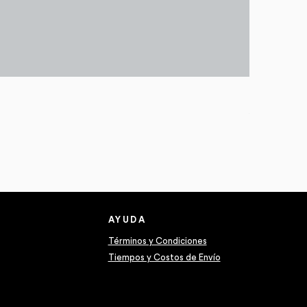
Zapatos Adi
Precio
79.990 CL
Impuesto inclui
AYUDA
Términos y Condiciones
Tiempos y Costos de Envío