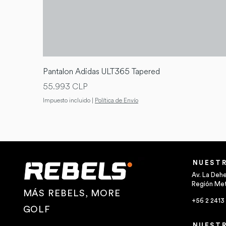
Pantalon Adidas ULT365 Tapered
Precio
55.993 CLP
Impuesto incluido
|
Política de Envío
NUESTR
Av. La Deh
Región Met
MÁS REBELS, MORE
+56 2 2413
GOLF
NUESTR