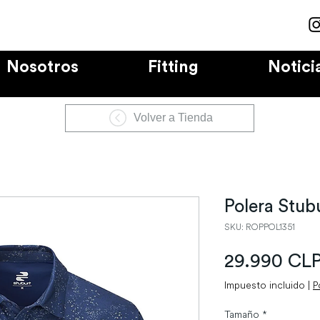
Nosotros
Fitting
Notici
Volver a Tienda
Polera Stub
SKU: ROPPOL1351
29.990 CL
Impuesto incluido
|
P
Tamaño
*