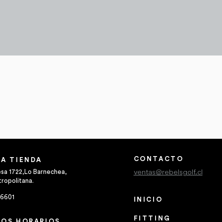
Vista rápida
CONTACTO
A TIENDA
ventas@rebelsgolf.cl
esa 1722,Lo Barnechea,
ropolitana.
 6601
INICIO
FITTING
OS HORARIOS