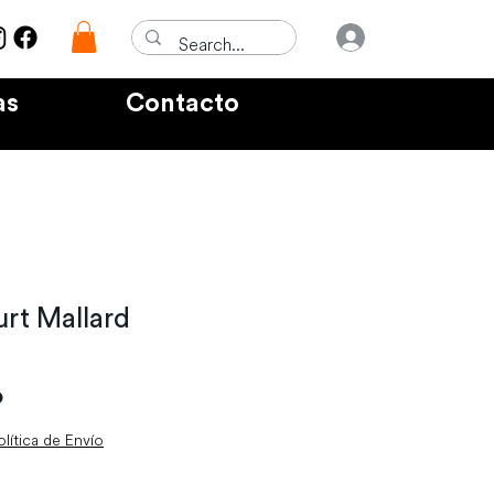
Iniciar sesió
as
Contacto
urt Mallard
Precio
P
olítica de Envío