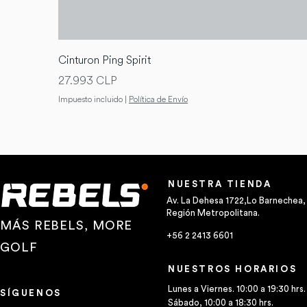
Cinturon Ping Spirit
Precio
27.993 CLP
Impuesto incluido
|
Política de Envío
NUESTRA TIENDA
Av. La Dehesa 1722,Lo Barnechea,
Región Metropolitana.
MÁS REBELS, MORE
+56 2 2413 6601
GOLF
NUESTROS HORARIOS
Lunes a Viernes. 10:00 a 19:30 hrs.
SÍGUENOS
Sábado, 10:00 a 18:30 hrs.