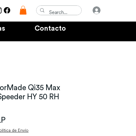
Iniciar sesió
as
Contacto
ylorMade Qi35 Max
rSpeeder HY 50 RH
Precio
LP
olítica de Envío