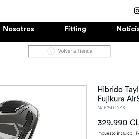
Nosotros
Fitting
Notici
Volver a Tienda
Hibrido Ta
Fujikura Ai
SKU: PALHIB196
329.990 C
Impuesto incluido
|
P