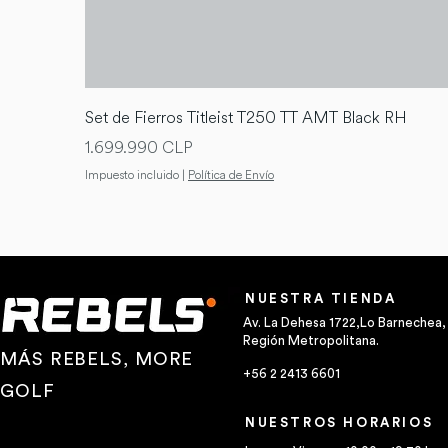
Set de Fierros Titleist T250 TT AMT Black RH
Precio
1.699.990 CLP
Impuesto incluido
|
Política de Envío
NUESTRA TIENDA
Av. La Dehesa 1722,Lo Barnechea,
Región Metropolitana.
MÁS REBELS, MORE
+56 2 2413 6601
GOLF
NUESTROS HORARIOS