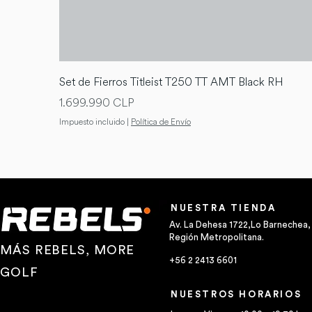
Set de Fierros Titleist T250 TT AMT Black RH
Precio
1.699.990 CLP
Impuesto incluido
|
Política de Envío
NUESTRA TIENDA
Av. La Dehesa 1722,Lo Barnechea,
Región Metropolitana.
MÁS REBELS, MORE
+56 2 2413 6601
GOLF
NUESTROS HORARIOS