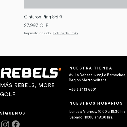
Cinturon Ping Spirit
Precio
27.993 CLP
Impuesto incluido
|
Política de Envío
NUESTRA TIENDA
Av. La Dehesa 1722,Lo Barnechea,
Región Metropolitana.
MÁS REBELS, MORE
+56 2 2413 6601
GOLF
NUESTROS HORARIOS
Lunes a Viernes. 10:00 a 19:30 hrs.
SÍGUENOS
Sábado, 10:00 a 18:30 hrs.