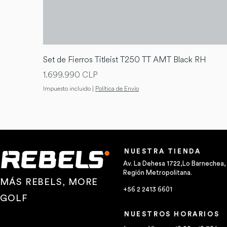
Set de Fierros Titleist T250 TT AMT Black RH
Precio
1.699.990 CLP
Impuesto incluido
|
Política de Envío
NUESTRA TIENDA
Av. La Dehesa 1722,Lo Barnechea,
Región Metropolitana.
MÁS REBELS, MORE
+56 2 2413 6601
GOLF
NUESTROS HORARIOS