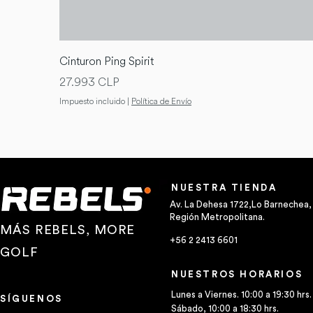
Cinturon Ping Spirit
Precio
27.993 CLP
Impuesto incluido
|
Política de Envío
NUESTRA TIENDA
Av. La Dehesa 1722,Lo Barnechea,
Región Metropolitana.
MÁS REBELS, MORE
+56 2 2413 6601
GOLF
NUESTROS HORARIOS
Lunes a Viernes. 10:00 a 19:30 hrs.
SÍGUENOS
Sábado, 10:00 a 18:30 hrs.