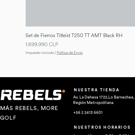
Set de Fierros Titleist T250 TT AMT Black RH
Precio
1.699.990 CLP
Impuesto incluido
|
Política de Envío
NUESTRA TIENDA
Av. La Dehesa 1722,Lo Barnechea,
Región Metropolitana.
MÁS REBELS, MORE
+56 2 2413 6601
GOLF
NUESTROS HORARIOS