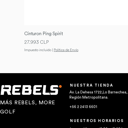
Cinturon Ping Spirit
Precio
27.993 CLP
Impuesto incluido
|
Política de Envío
NUESTRA TIENDA
Av. La Dehesa 1722,Lo Barnechea,
Región Metropolitana.
MÁS REBELS, MORE
+56 2 2413 6601
GOLF
NUESTROS HORARIOS