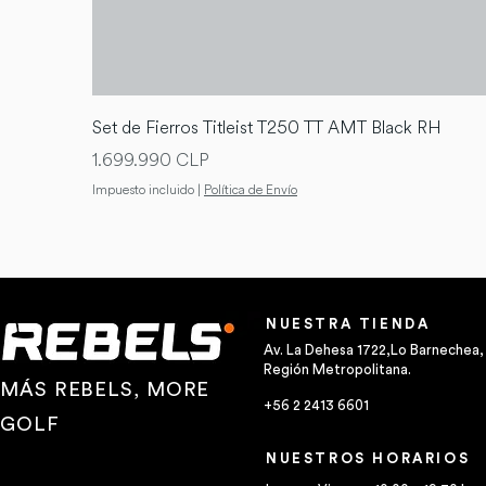
Set de Fierros Titleist T250 TT AMT Black RH
Precio
1.699.990 CLP
Impuesto incluido
|
Política de Envío
NUESTRA TIENDA
Av. La Dehesa 1722,Lo Barnechea,
Región Metropolitana.
MÁS REBELS, MORE
+56 2 2413 6601
GOLF
NUESTROS HORARIOS