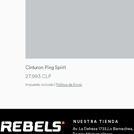
Cinturon Ping Spirit
Precio
27.993 CLP
Impuesto incluido
|
Política de Envío
NUESTRA TIENDA
Av. La Dehesa 1722,Lo Barnechea,