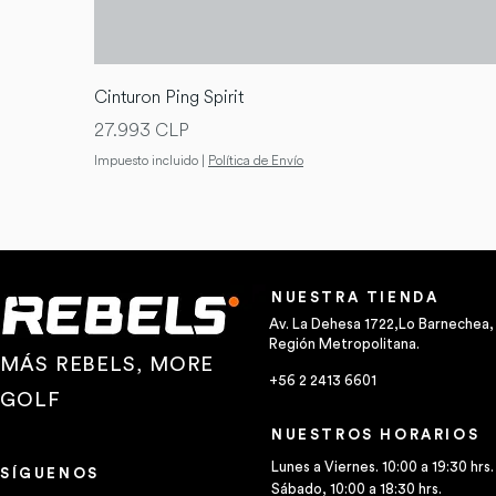
Cinturon Ping Spirit
Precio
27.993 CLP
Impuesto incluido
|
Política de Envío
NUESTRA TIENDA
Av. La Dehesa 1722,Lo Barnechea,
Región Metropolitana.
MÁS REBELS, MORE
+56 2 2413 6601
GOLF
NUESTROS HORARIOS
Lunes a Viernes. 10:00 a 19:30 hrs.
SÍGUENOS
Sábado, 10:00 a 18:30 hrs.