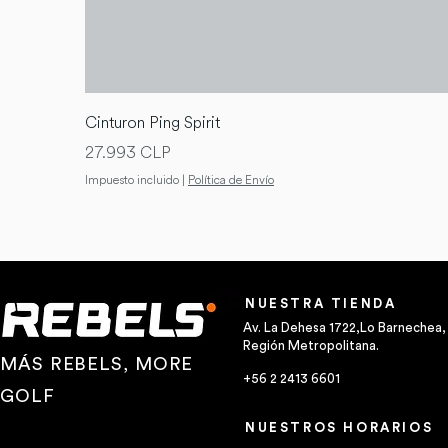
Cinturon Ping Spirit
Precio
27.993 CLP
Impuesto incluido
|
Política de Envío
NUESTRA TIENDA
Av. La Dehesa 1722,Lo Barnechea,
Región Metropolitana.
MÁS REBELS, MORE
+56 2 2413 6601
GOLF
NUESTROS HORARIOS