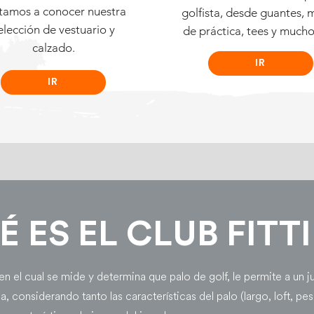
itamos a conocer nuestra
golfista, desde guantes, 
elección de vestuario y
de práctica, tees y much
calzado.
IR
IR
É ES EL CLUB FITT
en el cual se mide y determina que palo de golf, le permite a un 
 considerando tanto las características del palo (largo, loft, pes