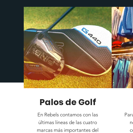
Palos de Golf
En Rebels contamos con las
Para
últimas líneas de las cuatro
n
marcas más importantes del
c