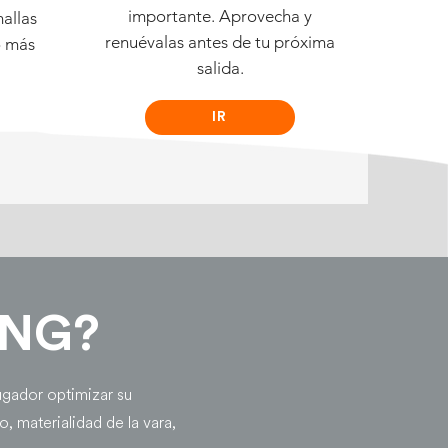
importante. Aprovecha y
mallas
renuévalas antes de tu próxima
o más
salida.
IR
ING?
jugador optimizar su
o, materialidad de la vara,