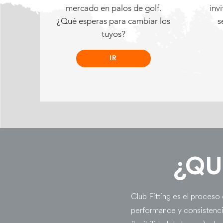
mercado en palos de golf.
inv
¿Qué esperas para cambiar los
s
tuyos?
IR
¿QU
Club Fitting es el proceso 
performance y consistencia,